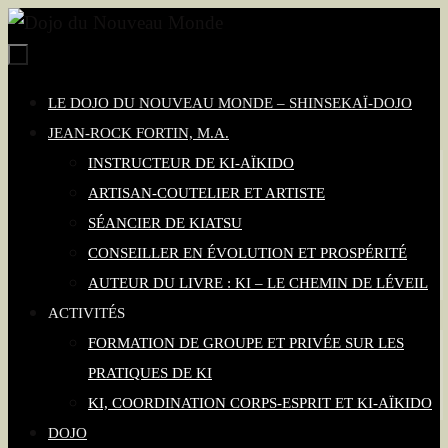
Passer
vers
le
Passer
LE DOJO DU NOUVEAU MONDE – SHINSEKAÏ-DOJO
contenu
vers
JEAN-ROCK FORTIN, M.A.
le
INSTRUCTEUR DE KI-AÏKIDO
contenu
ARTISAN-COUTELIER ET ARTISTE
SÉANCIER DE KIATSU
CONSEILLER EN ÉVOLUTION ET PROSPÉRITÉ
AUTEUR DU LIVRE : KI – LE CHEMIN DE LÉVEIL
ACTIVITÉS
FORMATION DE GROUPE ET PRIVÉE SUR LES
PRATIQUES DE KI
KI, COORDINATION CORPS-ESPRIT ET KI-AÏKIDO
DOJO