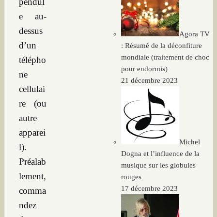
pendul
e au-
dessus
Agora TV
d’un
: Résumé de la déconfiture
mondiale (traitement de choc
télépho
pour endormis)
ne
21 décembre 2023
cellulai
re (ou
autre
apparei
Michel
l).
Dogna et l’influence de la
Préalab
musique sur les globules
lement,
rouges
17 décembre 2023
comma
ndez