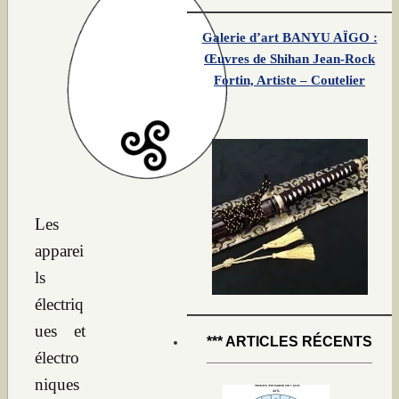
Galerie d’art BANYU AÏGO :
Œuvres de Shihan Jean-Rock
Fortin, Artiste – Coutelier
Les
apparei
ls
électriq
ues et
*** ARTICLES RÉCENTS
électro
niques