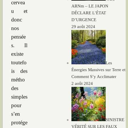
cervea
ARNm – LE JAPON
u et
DÉCLARE L’ÉTAT
donc
D’URGENCE
29 août 2024
nos
pensée
s. Il
existe
toutefo
Les
Énergies Massives sur Terre et
is des
Comment S’y Acclimater
métho
2 août 2024
des
simples
pour
s’en
SINISTRE
protége
VÉRITÉ SUR LES FAUX