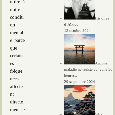
nuire à
notre
conditi
Histoires
on
d’Aïkido
12 octobre 2024
mental
e parce
que
certain
es
Aucune
maladie ne résiste au jeûne 36
fréque
heures…
nces
29 septembre 2024
affecte
nt
directe
ment le
VAX