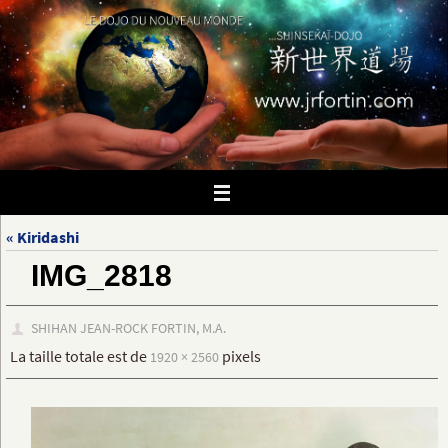
Passer
vers
le
contenu
« Kiridashi
IMG_2818
SHIHAN JEAN-ROCK FORTIN, M.A.
La taille totale est de
pixels
1920 × 2560