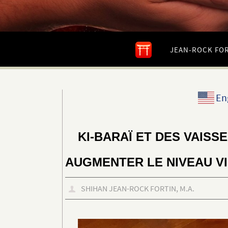
Passer
vers
JEAN-ROCK FOR
le
contenu
En
KI-BARAÏ ET DES VAISS
AUGMENTER LE NIVEAU VI
SHIHAN JEAN-ROCK FORTIN, M.A.