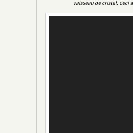
vaisseau de cristal, ceci a
Lecteur
vidéo