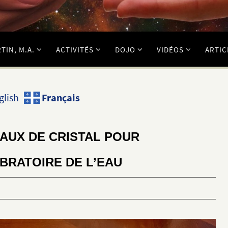
TIN, M.A.
ACTIVITÉS
DOJO
VIDÉOS
ARTIC
Français
glish
EAUX DE CRISTAL POUR
BRATOIRE DE L’EAU