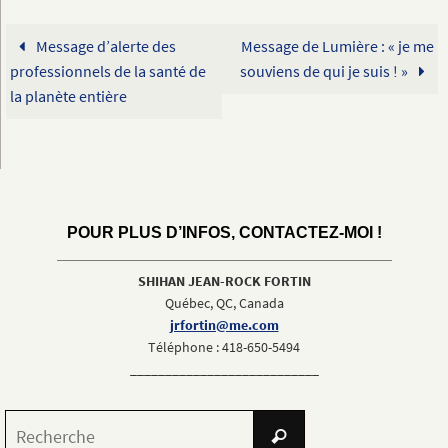
Message d’alerte des
Message de Lumière : « je me
professionnels de la santé de
souviens de qui je suis ! »
la planète entière
POUR PLUS D’INFOS, CONTACTEZ-MOI !
SHIHAN JEAN-ROCK FORTIN
Québec, QC, Canada
jrfortin@me.com
Téléphone : 418-650-5494
___________________________
Search
Recherche
for: